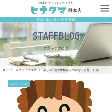
熊本市 チャットレディ求人
高収入 日払い身バレ対策専門店
STAFFBLOG
スタッフブログ
TOP
>
スタッフブログ
>
楽しみ方は2種類あるのかな～と思った話
スタッフブログ