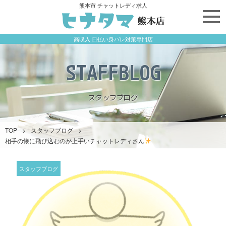
熊本市 チャットレディ求人
高収入 日払い身バレ対策専門店
STAFFBLOG
スタッフブログ
TOP
>
スタッフブログ
>
相手の懐に飛び込むのが上手いチャットレディさん
スタッフブログ